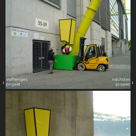
vorheriges
nächstes
‹
›
projekt
projekt