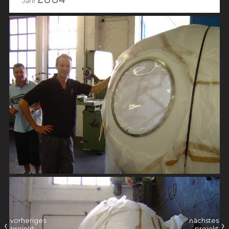
Jahr
vorheriges
nächstes
‹
›
projekt
projekt