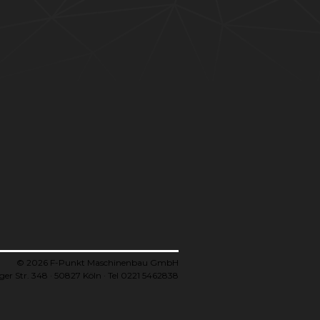
© 2026 F-Punkt Maschinenbau GmbH
ger Str. 348 · 50827 Köln · Tel 0221 5462838