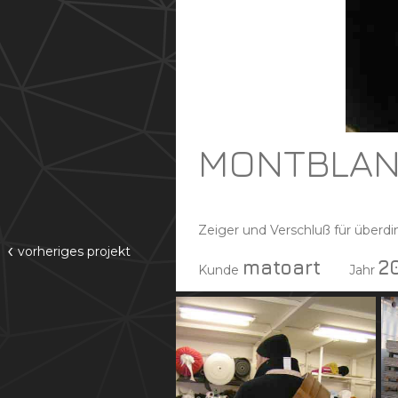
MONTBLAN
Zeiger und Verschluß für überd
‹
vorheriges
projekt
matoart
2
Kunde
Jahr