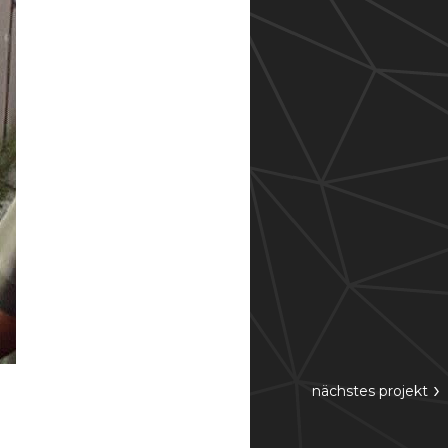
›
nächstes
projekt