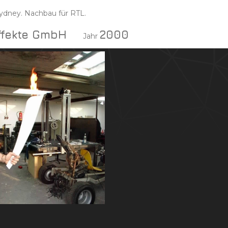
ydney. Nachbau für RTL.
effekte GmbH
2000
Jahr