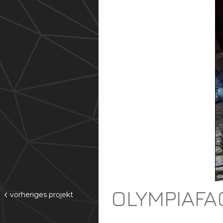
OLYMPIAFA
‹
vorheriges
projekt