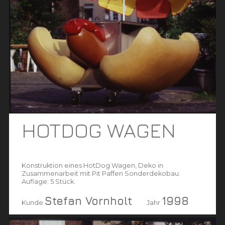
HOTDOG WAGEN
Konstruktion eines HotDog Wagen, Deko in
Zusammenarbeit mit Pit Paffen Sonderdekobau.
Auflage: 5 Stück.
Stefan Vornholt
1998
Kunde
Jahr