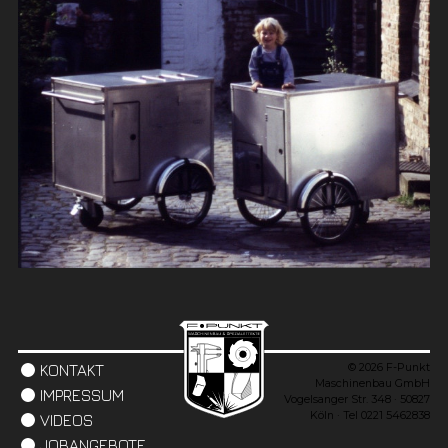
© 2026 F-Punkt
KONTAKT
Maschinenbau GmbH
IMPRESSUM
Vogelsanger Str. 348 · 50827
Köln · Tel 0221 5462838
VIDEOS
JOBANGEBOTE