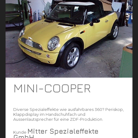
MINI-COOPER
Diverse Spezialeffekte wie ausfahrbares 360? Periskop,
Klappdisplay im Handschuhfach und
Aussenlautsprecher für eine ZDF-Produktion.
Mitter Spezialeffekte
Kunde
GmbH