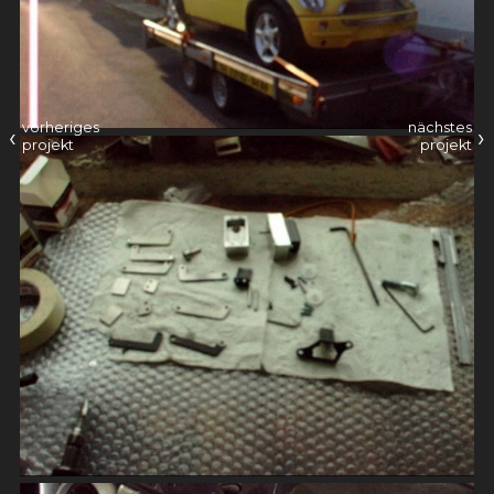
vorheriges
nächstes
‹
›
projekt
projekt