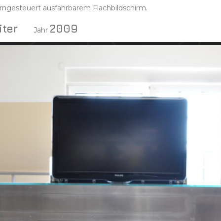
rngesteuert ausfahrbarem Flachbildschirm.
iter
2009
Jahr