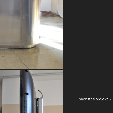
›
nächstes
projekt