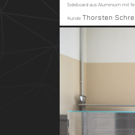
Sideboard aus Aluminium mit fe
Thorsten Schre
Kunde