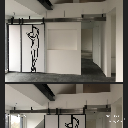
vorheriges
nächstes
‹
›
projekt
projekt