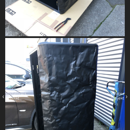
vorheriges
nächstes
‹
›
projekt
projekt