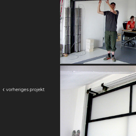
‹
vorheriges
projekt