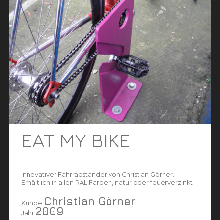
EAT MY BIKE
Innovativer Fahrradständer von Christian Görner.
Erhältlich in allen RAL Farben, natur oder feuerverzinkt.
Christian Görner
Kunde
2009
Jahr