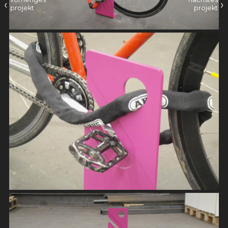
‹
›
projekt
projekt