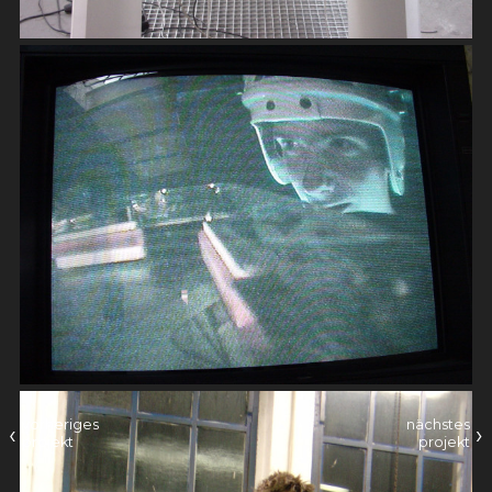
vorheriges
nächstes
‹
›
projekt
projekt