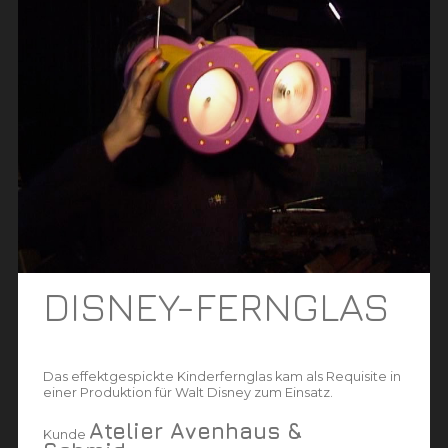
DISNEY-FERNGLAS
Das effektgespickte Kinderfernglas kam als Requisite in
einer Produktion für Walt Disney zum Einsatz.
Atelier Avenhaus &
Kunde