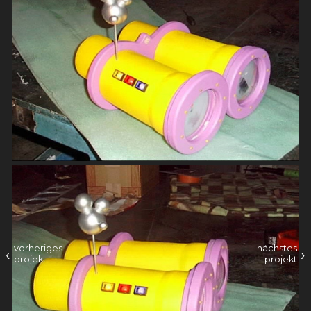
vorheriges
nächstes
‹
›
projekt
projekt