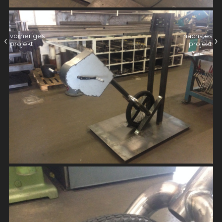
vorheriges
nächstes
‹
›
projekt
projekt