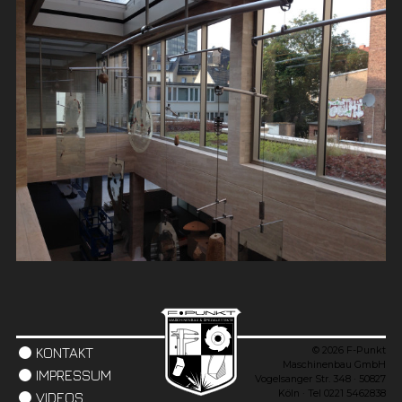
© 2026 F-Punkt
KONTAKT
Maschinenbau GmbH
IMPRESSUM
Vogelsanger Str. 348 · 50827
Köln · Tel 0221 5462838
VIDEOS