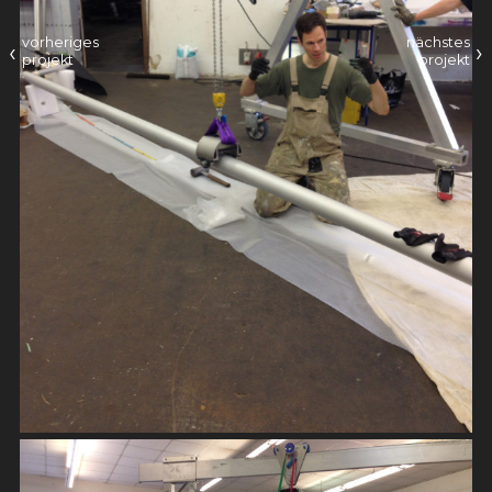
vorheriges
nächstes
‹
›
projekt
projekt