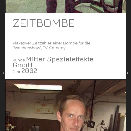
ZEITBOMBE
Plakativer Zeitzähler einer Bombe für die
"Wochenshow", TV-Comedy.
Mitter Spezialeffekte
Kunde
GmbH
2002
vorheriges
nächstes
‹
›
Jahr
projekt
projekt