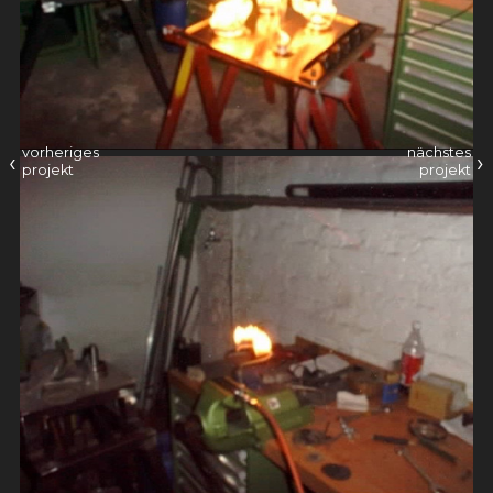
vorheriges
nächstes
‹
›
projekt
projekt