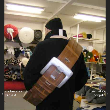
vorheriges
nächstes
‹
›
projekt
projekt