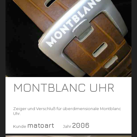
MONTBLANC UHR
Zeiger und Verschluß für überdimensionale Montblanc
Uhr.
matoart
2006
Kunde
Jahr