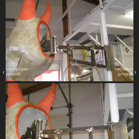
vorheriges
nächstes
‹
›
projekt
projekt