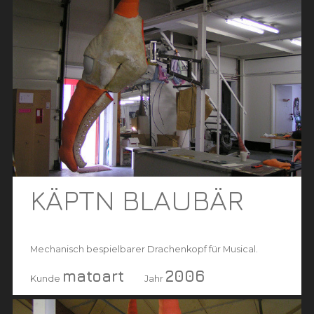
KÄPTN BLAUBÄR
Mechanisch bespielbarer Drachenkopf für Musical.
matoart
2006
Kunde
Jahr