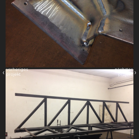
vorheriges
nächstes
‹
›
projekt
projekt