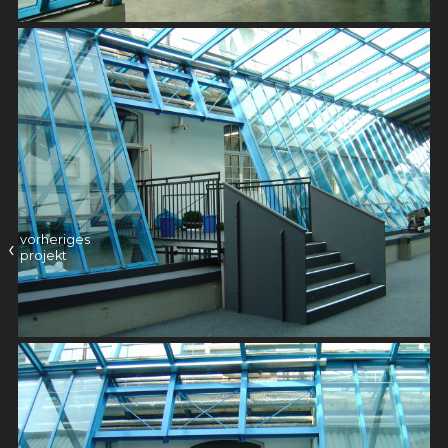
vorheriges
‹
projekt