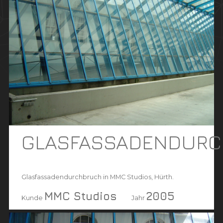
GLASFASSADENDUR
Glasfassadendurchbruch in MMC Studios, Hürth.
MMC Studios
2005
Kunde
Jahr