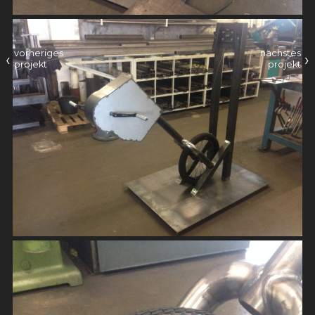
vorheriges
nächstes
‹
›
projekt
projekt