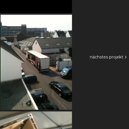
›
nächstes
projekt