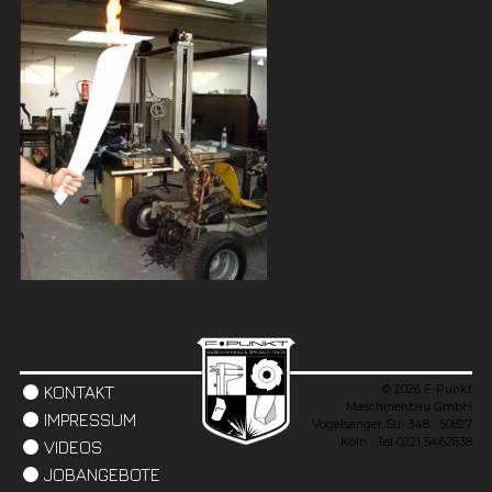
© 2026 F-Punkt
KONTAKT
Maschinenbau GmbH
IMPRESSUM
Vogelsanger Str. 348 · 50827
Köln · Tel 0221 5462838
VIDEOS
JOBANGEBOTE