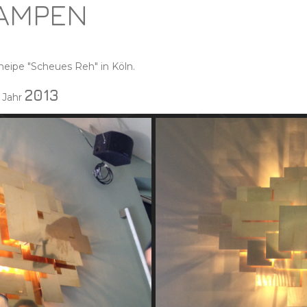
AMPEN
eipe "Scheues Reh" in Köln.
2013
Jahr