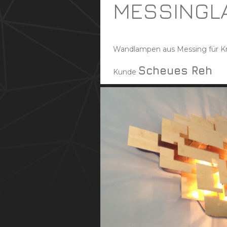
MESSINGL
Wandlampen aus Messing für Kn
Scheues Reh
Kunde