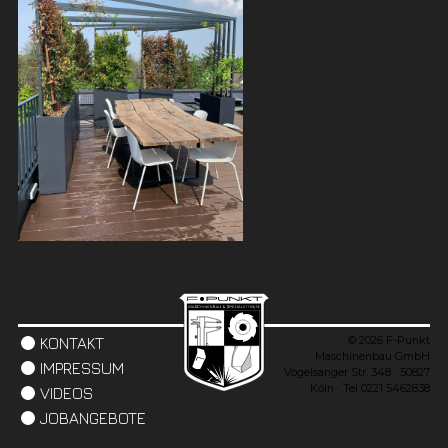
© 2026 F-Punkt
KONTAKT
Maschinenbau GmbH
IMPRESSUM
Vogelsanger Str. 348 · 50827
Köln · Tel 0221 5462838
VIDEOS
JOBANGEBOTE