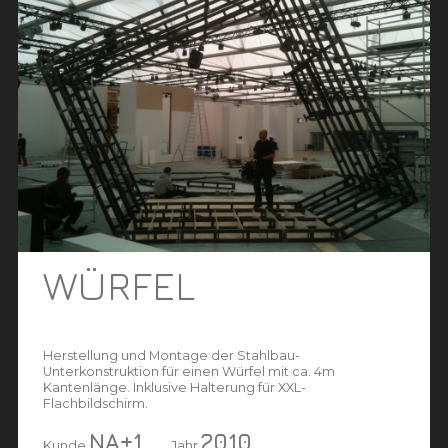
WÜRFEL
Herstellung und Montage der Stahlbau-
Unterkonstruktion für einen Würfel mit ca. 4m
Kantenlänge. Inklusive Halterung für XXL-
Flachbildschirm.
NA+1
2010
Kunde
Jahr